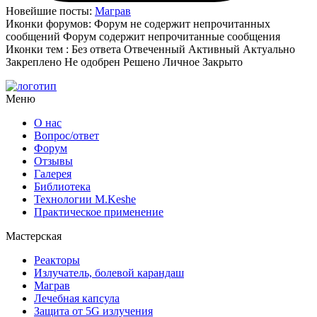
Новейшие посты:
Маграв
Иконки форумов:
Форум не содержит непрочитанных
сообщений
Форум содержит непрочитанные сообщения
Иконки тем :
Без ответа
Отвеченный
Активный
Актуально
Закреплено
Не одобрен
Решено
Личное
Закрыто
Меню
О нас
Вопрос/ответ
Форум
Отзывы
Галерея
Библиотека
Технологии M.Keshe
Практическое применение
Мастерская
Реакторы
Излучатель, болевой карандаш
Маграв
Лечебная капсула
Защита от 5G излучения