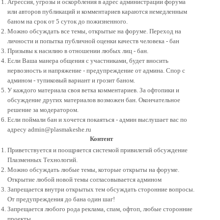
Агрессия, угрозы и оскорбления в адрес администрации форума
или авторов публикаций и комментариев караются немедленным
баном на cрок от 5 суток до пожизненного.
Можно обсуждать все темы, открытые на форуме. Переход на
личности и попытка публичной оценки качеств человека - бан
Призывы к насилию в отношении любых лиц - бан.
Если Ваша манера общения с участниками, будет вносить
нервозность и напряжение - предупреждение от админа. Спор с
админом - тупиковый вариант и грозит баном.
У каждого материала своя ветка комментариев. За офтопики и
обсуждение других материалов возможен бан. Окончательное
решение за модератором.
Если поймали бан и хочется покаяться - админ выслушает вас по
адресу admin@plasmakeshe.ru
Контент
Приветствуется и поощряется системой привилегий обсуждение
Плазменных Технологий.
Можно обсуждать любые темы, которые открыты на форуме.
Открытие любой новой темы согласовывается админом
Запрещается внутри открытых тем обсуждать сторонние вопросы.
От предупреждения до бана один шаг!
Запрещается любого рода реклама, спам, офтоп, любые сторонние
проекты.