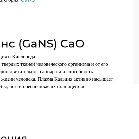
0
l
нс (GaNS) СaO
ция и Кислорода.
 твердых тканей человеческого организма и от его
орно-двигательного аппарата и способность
й жизни человека. Плазма Кальция активно насыщает
убы, ногти обеспечивая их полноценное
нения