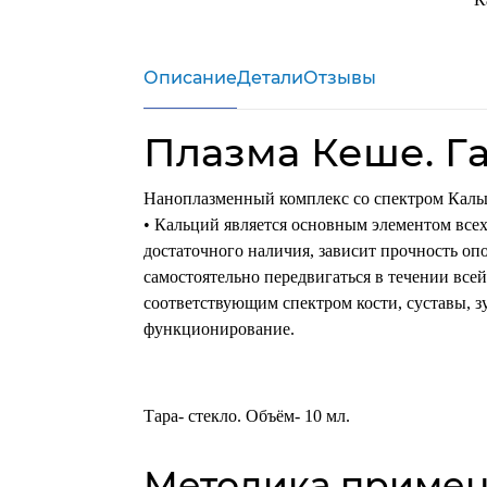
1
m
Описание
Детали
Отзывы
Плазма Кеше. Га
Наноплазменный комплекс со спектром Каль
• Кальций является основным элементом всех
достаточного наличия, зависит прочность оп
самостоятельно передвигаться в течении все
соответствующим спектром кости, суставы, з
функционирование.
Тара- стекло. Объём- 10 мл.
Методика приме