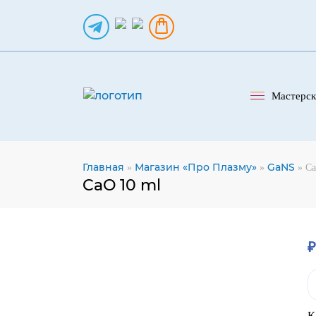
Мастерск
Главная
Магазин «Про Плазму»
GaNS
»
»
»
Ca
CaO 10 ml
К
т
C
К