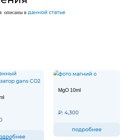
данной статье
ия описаны в
MgO 10ml
ml
₽:
4,300
0
подробнее
одробнее
далее